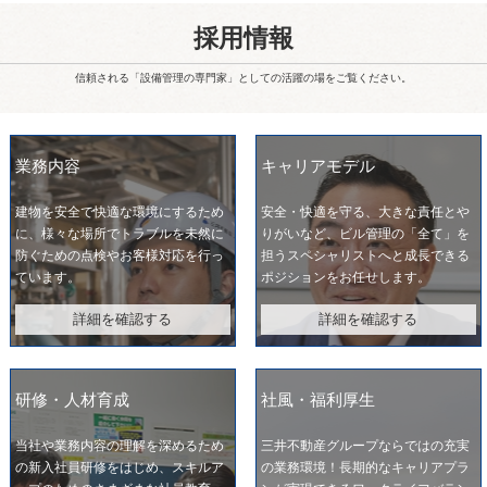
採用情報
信頼される「設備管理の専門家」としての活躍の場をご覧ください。
業務内容
キャリアモデル
建物を安全で快適な環境にするため
安全・快適を守る、大きな責任とや
に、様々な場所でトラブルを未然に
りがいなど、ビル管理の「全て」を
防ぐための点検やお客様対応を行っ
担うスペシャリストへと成長できる
ています。
ポジションをお任せします。
詳細を確認する
詳細を確認する
研修・人材育成
社風・福利厚生
当社や業務内容の理解を深めるため
三井不動産グループならではの充実
の新入社員研修をはじめ、スキルア
の業務環境！長期的なキャリアプラ