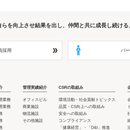
自らを向上させ結果を出し、仲間と共に成長し続ける
員採用
パー
介
管理実績紹介
CSRの取組み
理業務
オフィスビル
環境活動・社会貢献トピックス
理業務
商業施設
品質・CS向上への取組み
務
物流施設
安全への取組み
務
その他施設
コンプライアンス
務
「健康経営」・「D&I」推進