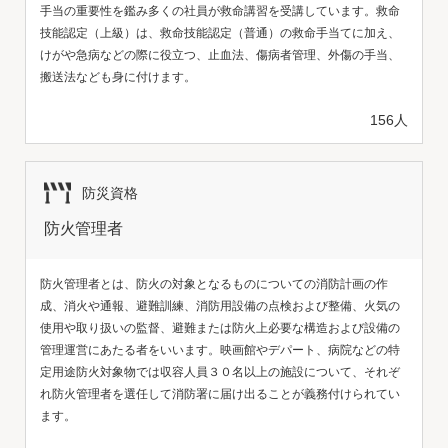
手当の重要性を鑑み多くの社員が救命講習を受講しています。救命
技能認定（上級）は、救命技能認定（普通）の救命手当てに加え、
けがや急病などの際に役立つ、止血法、傷病者管理、外傷の手当、
搬送法なども身に付けます。
156人
防災資格
防火管理者
防火管理者とは、防火の対象となるものについての消防計画の作
成、消火や通報、避難訓練、消防用設備の点検および整備、火気の
使用や取り扱いの監督、避難または防火上必要な構造および設備の
管理運営にあたる者をいいます。映画館やデパート、病院などの特
定用途防火対象物では収容人員３０名以上の施設について、それぞ
れ防火管理者を選任して消防署に届け出ることが義務付けられてい
ます。