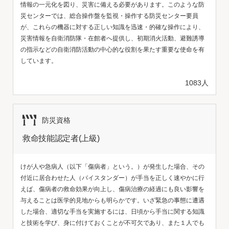
情報の一元化を図り、災害に備える必要があります。このような防
災センターでは、総合操作盤を監視・操作する防災センター要員
が、これらの機器に対する正しい知識を迅速・的確な操作により、
災害情報を自衛消防隊・在館者へ提供し、初期消火活動、避難誘導
の指示などの自衛消防活動の中心的な役割を果たす重要な使命を有
しています。
1083人
防災資格
救命技能認定者(上級)
けが人や急病人（以下「傷病者」という。）が発生した場合、その
付近に居合わせた人（バイスタンダー）が手当を正しく速やかに行
えば、傷病者の救命効果が向上し、傷病治療の経過にも良い影響を
与えることは医学的見地からも明らかです。いざ緊急の事態に遭遇
した場合、適切な手当を実施するには、日頃から手当に関する知識
と技術を学び、身に付けておくことが不可欠であり、また１人でも