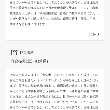
多くの人が手当できるようにしておくことが大切です。当社は応急
手当の重要性を鑑み多くの社員が救命講習を受講しています。救命
技能認定（上級）は、救命技能認定（普通）の救命手当てに加え、
けがや急病などの際に役立つ、止血法、傷病者管理、外傷の手当、
搬送法なども身に付けます。
1194人
防災資格
救命技能認定者(普通)
けが人や急病人（以下「傷病者」という。）が発生した場合、その
付近に居合わせた人（バイスタンダー）が手当を正しく速やかに行
えば、傷病者の救命効果が向上し、傷病治療の経過にも良い影響を
与えることは医学的見地からも明らかです。いざ緊急の事態に遭遇
した場合、適切な手当を実施するには、日頃から手当に関する知識
と技術を学び、身に付けておくことが不可欠であり、また１人でも
多くの人が手当できるようにしておくことが大切です。当社は応急