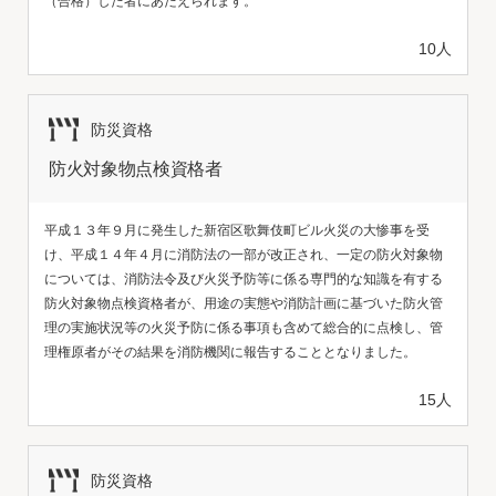
（合格）した者にあたえられます。
10人
防災資格
防火対象物点検資格者
平成１３年９月に発生した新宿区歌舞伎町ビル火災の大惨事を受
け、平成１４年４月に消防法の一部が改正され、一定の防火対象物
については、消防法令及び火災予防等に係る専門的な知識を有する
防火対象物点検資格者が、用途の実態や消防計画に基づいた防火管
理の実施状況等の火災予防に係る事項も含めて総合的に点検し、管
理権原者がその結果を消防機関に報告することとなりました。
15人
防災資格