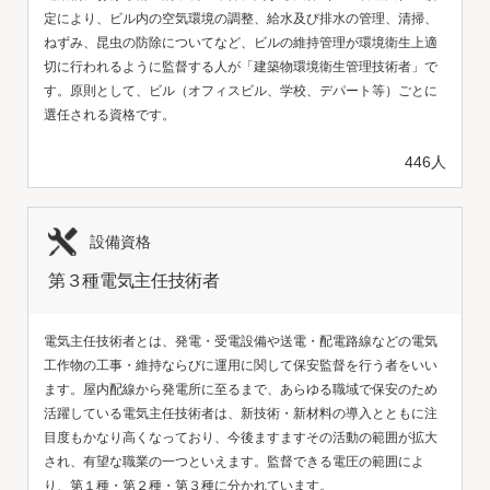
定により、ビル内の空気環境の調整、給水及び排水の管理、清掃、
ねずみ、昆虫の防除についてなど、ビルの維持管理が環境衛生上適
切に行われるように監督する人が「建築物環境衛生管理技術者」で
す。原則として、ビル（オフィスビル、学校、デパート等）ごとに
選任される資格です。
446人
設備資格
第３種電気主任技術者
電気主任技術者とは、発電・受電設備や送電・配電路線などの電気
工作物の工事・維持ならびに運用に関して保安監督を行う者をいい
ます。屋内配線から発電所に至るまで、あらゆる職域で保安のため
活躍している電気主任技術者は、新技術・新材料の導入とともに注
目度もかなり高くなっており、今後ますますその活動の範囲が拡大
され、有望な職業の一つといえます。監督できる電圧の範囲によ
り、第１種・第２種・第３種に分かれています。