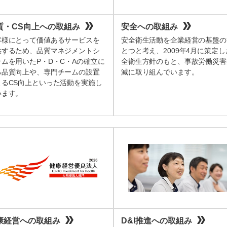
質・CS向上への取組み
安全への取組み
客様にとって価値あるサービスを
安全衛生活動を企業経営の基盤の
供するため、品質マネジメントシ
とつと考え、2009年4月に策定し
テムを用いたP・D・C・Aの確立に
全衛生方針のもと、事故労働災害
る品質向上や、専門チームの設置
滅に取り組んでいます。
よるCS向上といった活動を実施し
います。
康経営への取組み
D&I推進への取組み