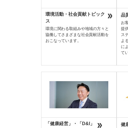
環境活動・社会貢献トピック
品
ス
お
環境に関わる取組みや地域の方々と
提
協働してさまざまな社会貢献活動を
ス
おこなっています。
よ
に
て
「健康経営」・「D&I」
健